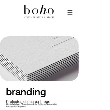
Boho estudio de diseño gráfico
branding
Projectos de marca | Logo
Identidad visual / Branding / Color
System
/ typografía /
Iconografía / Papelería